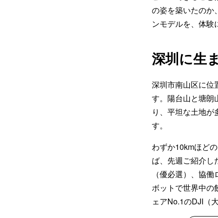
の姿を築いたのか
ンモデルを、体験
深圳に生
深圳市南山区に位
す。陽台山と塘朗
り、平坦な土地が
す。
わずか10kmほ
ば、先週ご紹介した
（優必選）、協働
ボットで世界中の
ェアNo.1のDJ