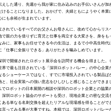
伝えした通り、先週から我が家に住み込みのお手伝いさんが加
だけることになりました。おかげで、夫婦ともにようやく本業
心にも余裕が生まれています。
立されているすべてのお父さんお母さんに、改めて心からリス
地で親の力を借りずに育児と仕事を両立する大変さを、身をも
なみに、家事もお任せできる今の生活は、まるで小中高生時代
に「仕事に全振りできる」ありがたさを噛みしめています。
深圳で開催されたロボット展示会を訪問する機会を得ました。
世界で最も注目されている「深圳ロボットバレー」の中心企業
なるショーケースではなく、すでに市場投入されている製品ば
熱と、社会実装への強い意志をひしひしと感じることができま
OLでロボットの日本展開の相談や深圳のロボット企業との協業
、深圳ロボット協会のサポートも受け、現地企業との密な交流
くある単なる名刺交換を超えたリアルな現場感を得ることがで
は言ってみる事が大事ですね。本稿では、深圳ロボットバレー