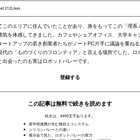
et
212Likes
てこのエリアに住んでいたことがあり、身をもってこの「理系
囲気を体感してきました。カフェやシェアオフィス、大学キャ
タートアップの若き創業者たちがノートPC片手に議論を重ね
現代の「ものづくりのフロンティア」と言える場所でした。ロ
と出会ったのも実はロボットバレーです。
登録する
この記事は無料で続きを読めます
続きは、4460文字あります。
産学研連携が生む独自エコシステム
シリコンバレーとの違い
展示会で見た、ロボットバレーの実力