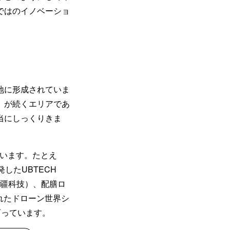
ではのイノベーショ
地に形成されていま
」が続くエリアであ
当にしっくりきま
ています。たとえ
したUBTECH
越疆科技）、配膳ロ
れたドローン世界シ
育っています。