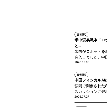
読者限定
米中貿易戦争「ロ
と...
米国がロボットを
突入しました。中国
2026.08.03
読者限定
中国フィジカルA
静岡で開催されたStar
スカッションに登壇。
2026.07.27