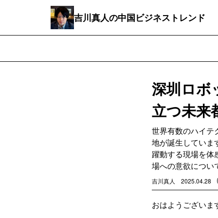
吉川真人の中国ビジネストレンド
深圳ロボ
立つ未来
世界有数のハイテ
地が誕生していま
躍動する現場を体
場への意欲につい
吉川真人
2025.04.28
おはようございま