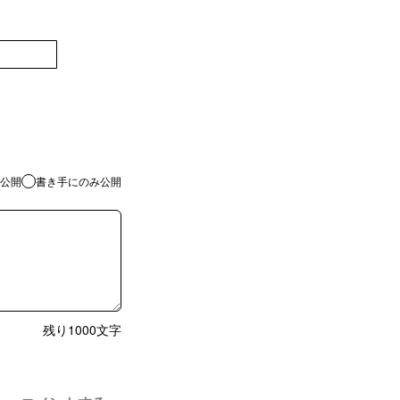
登録
公開
書き手にのみ公開
残り
1000
文字