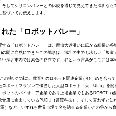
、そしてシリコンバレーとの比較を通じて見えてきた深圳なら
に基づいてお伝えします。
まれた「ロボットバレー」
置する「ロボットバレー」は、留仙大道沿いに広がる細長い谷
山の間に自然にできたこの地形は、深圳の中でも珍しい「坂道
多い深圳市内では異色の存在です。谷という言葉がここには本
どのこの狭い地域に、数百社のロボット関連企業がひしめき合っ
ロボットマラソンで優勝した人型ロボット「天工Ultra」を開発
ロボットのパイオニア企業であり上場企業でもあるDOBOT（
飲食店に進出しているPUDU（普渡科技）、そして言わずと知
I（大疆）など、いずれも世界市場で名を馳せる企業がこの谷から