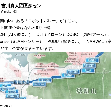
吉川真人🇯🇵深セン
@mako_63
ン南山区にある「ロボットバレー」がすごい。
ト関連企業はなんと5万社超。
ECH（AI人型ロボ）、DJI（ドローン）DOBOT（精密アーム）
osense（SLAMセンサー）、PUDU（配送ロボ）、NARWAL（
など注目企業が集まっています。
/23 08:25