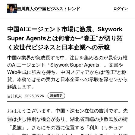
吉川真人の中国ビジネストレンド
登録
ログイン
中国AIエージェント市場に激震、Skywork
Super Agentsとは何者か─“卷王”が切り拓
く次世代ビジネスと日本企業への示唆
中国AI業界が急成長する中、注目を集めるのが昆仑万维
のAIエージェント「Skywork Super Agents」。文書や
Web生成に強みを持ち、中国メディアからは“卷王”と称
賛。本稿ではその実力と日本企業への示唆を深センから
解説します。
吉川真人
2025.05.26
読者限定
おはようございます。中国・深セン在住の吉川です。先
週は少し特別な機会があり、湖北省西端の少数民族の街
「恩施」、さらにその西に位置する「利川（リチュア