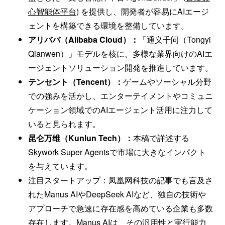
心智能体平台
) を提供し、開発者が容易にAIエージ
ェントを構築できる環境を整備しています。
アリババ（Alibaba Cloud）：
「通义千问（Tongyi
Qianwen）」モデルを核に、多様な業界向けのAIエ
ージェントソリューション開発を推進しています。
テンセント（Tencent）：
ゲームやソーシャル分野
での強みを活かし、エンターテイメントやコミュニ
ケーション領域でのAIエージェント活用に注力して
いると見られます。
昆仑万维（Kunlun Tech）：
本稿で詳述する
Skywork Super Agentsで市場に大きなインパクト
を与えています。
注目スタートアップ：凤凰网科技の記事でも言及さ
れたManus AIやDeepSeek AIなど、独自の技術や
アプローチで急速に存在感を高めている企業も多数
存在します。Manus AIは、その汎用性と実行能力