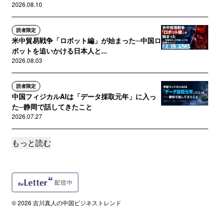
2026.08.10
読者限定
米中貿易戦争「ロボット編」が始まった─中国ロ
ボットを追いかける日本人と...
2026.08.03
読者限定
中国フィジカルAIは「データ採取元年」に入っ
た─静岡で話してきたこと
2026.07.27
もっと読む
読者限定
中国のAI恋人が、ある日突然消えた理由
2026.07.20
読者限定
博士を増やす前に「出口」を増やせるのか?日本
© 2026 吉川真人の中国ビジネストレンド
の理工系博士を中国テック企...
2026.07.13