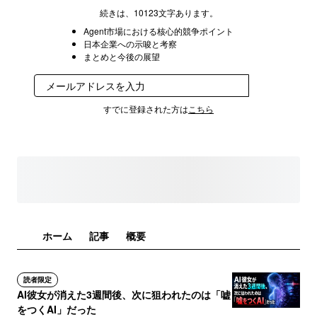
続きは、10123文字あります。
Agent市場における核心的競争ポイント
日本企業への示唆と考察
まとめと今後の展望
登録
すでに登録された方は
こちら
ホーム
記事
概要
読者限定
AI彼女が消えた3週間後、次に狙われたのは「嘘
をつくAI」だった