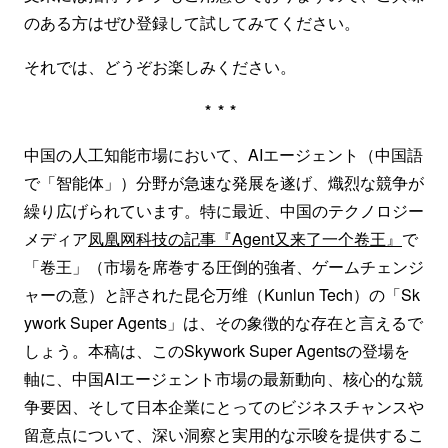
のある方はぜひ登録して試してみてください。
それでは、どうぞお楽しみください。
***
中国の人工知能市場において、AIエージェント（中国語
で「智能体」）分野が急速な発展を遂げ、熾烈な競争が
繰り広げられています。特に最近、中国のテクノロジー
メディア
凤凰网科技の記事『Agent又来了一个卷王』
で
「卷王」（市場を席巻する圧倒的強者、ゲームチェンジ
ャーの意）と評された昆仑万维（Kunlun Tech）の「Sk
ywork Super Agents」は、その象徴的な存在と言えるで
しょう。本稿は、このSkywork Super Agentsの登場を
軸に、中国AIエージェント市場の最新動向、核心的な競
争要因、そして日本企業にとってのビジネスチャンスや
留意点について、深い洞察と実用的な示唆を提供するこ