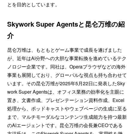
とを目的としています。
Skywork Super Agentsと昆仑万维の紹
介
昆仑万维は、もともとゲーム事業で成長を遂げました
が、近年はAI分野への大胆な事業転換を進めているテク
ノロジー企業です。同社は、Operaブラウザなどの海外
事業も展開しており、グローバルな視点も持ち合わせて
います。その昆仑万维が2025年5月22日に発表したSky
work Super Agentsは、オフィス業務の効率化を主眼に
置き、文書作成、プレゼンテーション資料作成、Excel
処理から、ポッドキャストやウェブページの生成に至る
まで、マルチモーダルなコンテンツ生成能力を持つ最新
のAIエージェントです。昆仑万维の会長兼CEOである
方汉氏は、このSkywork Super Agentsを、実用性を徹