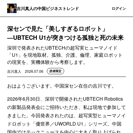
吉川真人の中国ビジネストレンド
登録
ログイン
深センで見た「美しすぎるロボット」
―UBTECH U1が突きつける孤独と死の未来
深圳で発表されたUBTECHの超写実ヒューマノイド
「U1」を現地取材。孤独、介護、倫理、家庭ロボット
の現実を、実機体験から考察します。
吉川真人
2026.07.06
読者限定
おはようございます。中国深セン在住の吉川です。
2026年6月30日、深圳で開催されたUBTECH Robotics
の新製品発表会にご招待いただき、私は現地で参加して
きました。今回発表されたのは、超写実型ヒューマノイ
ドロボット「優世界／UWORLD U1」シリーズ。中国
国内ではテックニュースを中心に大きく取り上げられ、