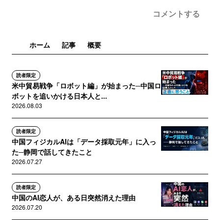
コメントする
ホーム
記事
概要
読者限定
米中貿易戦争「ロボット編」が始まった─中国ロ
ボットを追いかける日本人と...
2026.08.03
読者限定
中国フィジカルAIは「データ採取元年」に入っ
た─静岡で話してきたこと
2026.07.27
読者限定
中国のAI恋人が、ある日突然消えた理由
2026.07.20