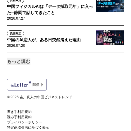
読者限定
中国フィジカルAIは「データ採取元年」に入っ
た─静岡で話してきたこと
2026.07.27
読者限定
中国のAI恋人が、ある日突然消えた理由
2026.07.20
もっと読む
読者限定
博士を増やす前に「出口」を増やせるのか?日本
の理工系博士を中国テック企...
2026.07.13
読者限定
© 2026 吉川真人の中国ビジネストレンド
深センで見た「美しすぎるロボット」
―UBTECH U1が突きつける孤独...
書き手利用規約
2026.07.06
読み手利用規約
プライバシーポリシー
特定商取引法に基づく表示
誰でも