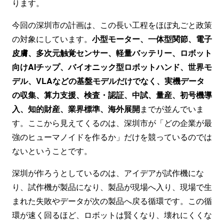
ります。
今回の深圳市の計画は、この長い工程をほぼ丸ごと政策
の対象にしています。
小型モーター、一体型関節、電子
皮膚、多次元触覚センサー、軽量バッテリー、ロボット
向けAIチップ、バイオニック型ロボットハンド、世界モ
デル、VLAなどの基盤モデルだけでなく、実機データ
の収集、算力支援、検査・認証、中試、量産、初号機導
入、知的財産、業界標準、海外展開
までが並んでいま
す。ここから見えてくるのは、深圳市が「どの企業が最
強のヒューマノイドを作るか」だけを競っているのでは
ないということです。
深圳が作ろうとしているのは、アイデアが試作機にな
り、試作機が製品になり、製品が現場へ入り、現場で生
まれた失敗やデータが次の製品へ戻る循環です。この循
環が速く回るほど、ロボットは賢くなり、壊れにくくな