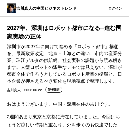
吉川真人の中国ビジネストレンド
登録
ログイン
2027年、深圳はロボット都市になる─進む国
家実験の正体
深圳市が2027年に向けて進める「ロボット都市」構想
を、最新政策改定、北京・上海との違い、市内の産業分
業、珠江デルタの供給網、社会実装の課題から読み解き
ます。人型ロボットの派手なデモでは見えない、深圳が
都市全体で作ろうとしているロボット産業の循環と、日
本企業が押さえるべき変化を現地視点で整理します。
吉川真人
2026.06.22
読者限定
おはようございます。中国・深圳在住の吉川です。
2週間あまり東京と京都に滞在していました。今回はち
ょうど涼しい時期と重なり、外を歩くのも快適でした