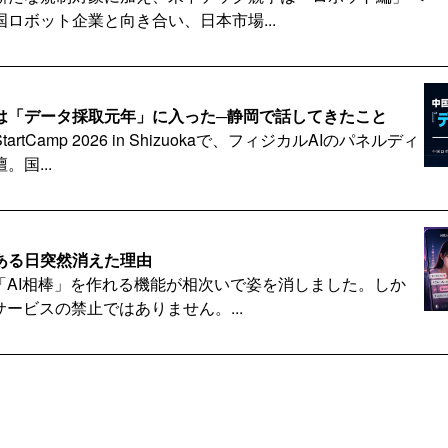
。ルイビトンは日本での売り上げが全売上高の４割くらいを占
ロボット企業と向き合い、日本市場...
人の姿は３０年以上前に見た日本人のそれでした。
を持つことで優越感を持つのはその国で希少価値がある時期だ
るようになれば感じなくなります。一方、根強いファンがつい
Iは「データ採取元年」に入った─静岡で話してきたこと
うのが共通の流れです。日本でも爆売れ期が済んでブランド店
tCamp 2026 in Shizuokaで、フィジカルAIのパネルディ
。
国...
ことなので売れ行き変動に驚きや落胆は不要です。欧州ブラン
進出時にしっかり想定しています。グッチを含む高級ブランド
提にしないビジネス」を貫いているのでビジネススタイルは変
られたからとて経営理念を変えることをしない高級ブランド企
、ある日突然消えた理由
つながり」を無意味に説くよりも、現況を引き起こした中国消
「AI相棒」を作れる機能が相次いで姿を消しました。しか
消費行動と、目先利益を追う場当たり的な中国企業の経営を早
サービスの禁止ではありません。...
要だと思います。
「出口」を増やせるのか?日本の理工系博士を中国テック