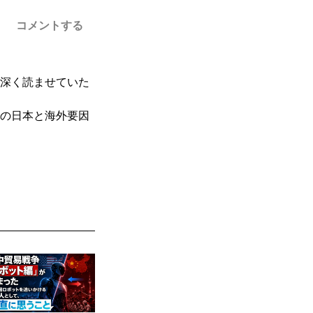
コメントする
深く読ませていた
の日本と海外要因
９８２年初頭から
ころ西ドイツに赴
況に沸くという前
という著名な出版も出
チ、ルイビトン、
ています。ほどな
店の奪い合いは無