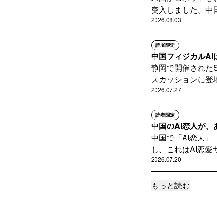
くなりました
突入しました。中国
うです。中国
2026.08.03
高級ブランド
読者限定
に誰もが買え
中国フィジカルA
落ち着くとい
静岡で開催されたStar
着いています
スカッションに登壇。
中国でも同じ
2026.07.27
いったことは
販売を全く前
読者限定
消費者に求め
中国のAI恋人が
や「感情的な
中国で「AI恋人」
かない投機的
し、これはAI恋愛
ことがより重
2026.07.20
もっと読む
読者限定
博士を増やす前に
企...