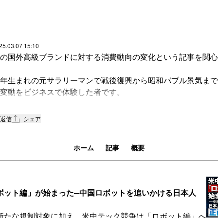
25.03.07 15:10
の国外高級ブランドに対する消費動向の変化という記事を関心
年生まれの元サラリーマンで戦後復興から昭和バブル景気まで
変動をビジネスで体験した者です。
高級ブランド嗜好はこれまでよく報道されましたが、日本の１
返信
シェア
頭までのバブル期のほうがもっと過熱していました。私はその
事で仏、英国にも毎週のように通っていました。
ホーム
記事
概要
経済は、日本の商社マンたちから「この数年来ほぼ全部門が好
に入った」と聞き仰天したものです。「JAPAN AS No.1」
には直行便ジャンボジェットで押し寄せた日本人観光客がグッ
ボット編」が始まった─中国ロボットを追いかける日本人
ナリッチなどのパリ本店で奪い合って買う現場を私は何度か見
も支店が出来て高級ブランドが普通に買えるようになりパリ本
新たな規制対象に加え、米中テック競争は「ロボット編」へ