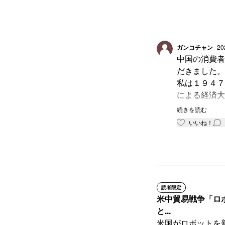
ガンコチャン
20
中国の消費者
だきました。
私は１９４７
による経済大
続きを読む
中国消費者の
いいね！
１９９２年初
任しており仕
そのころ日本
代未聞の景気
ました。
読者限定
１９８５年頃
米中貿易戦争「ロ
エルメス、ニ
と...
くして東京に
米国がロボットを