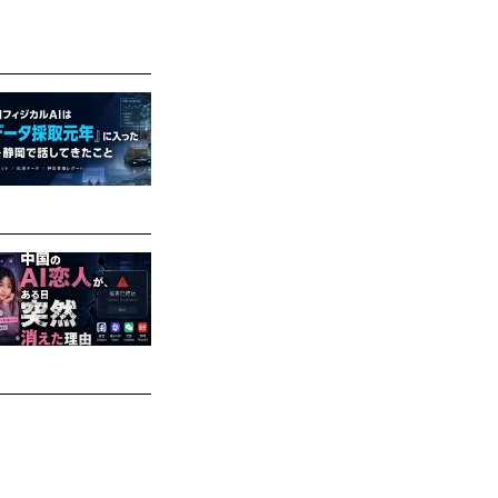
めた時もあったよ
けです。欲しい時
て一定の販売量に
は不況期でも落ち
ドメーカーもそう
はもともと「大量
えません。
業に「体験価値」
費者の足が地につ
く改めるよう説く