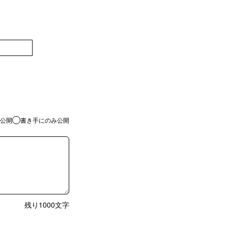
登録
公開
書き手にのみ公開
残り
1000
文字