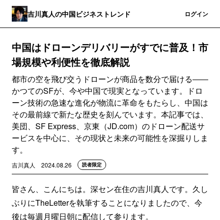
吉川真人の中国ビジネストレンド
登録
ログイン
中国はドローンデリバリーがすでに普及！市
場規模や利便性を徹底解説
都市の空を飛び交うドローンが商品を数分で届ける――
かつてのSFが、今や中国で現実となっています。ドロ
ーン技術の急速な進化が物流に革命をもたらし、中国は
その最前線で新たな歴史を刻んでいます。本記事では、
美団、SF Express、京東（JD.com）のドローン配送サ
ービスを中心に、その現状と未来の可能性を深掘りしま
す。
吉川真人
2024.08.26
読者限定
皆さん、こんにちは。深セン在住の吉川真人です。久し
ぶりにTheLetterを執筆することになりましたので、今
後は毎週月曜日朝に配信して参ります。