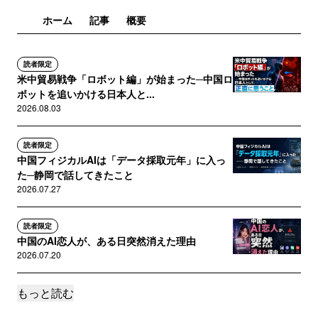
きるとおっしゃってました。
ホーム
記事
概要
読者限定
米中貿易戦争「ロボット編」が始まった─中国ロ
ボットを追いかける日本人と...
2026.08.03
読者限定
中国フィジカルAIは「データ採取元年」に入っ
た─静岡で話してきたこと
2026.07.27
読者限定
中国のAI恋人が、ある日突然消えた理由
2026.07.20
もっと読む
読者限定
博士を増やす前に「出口」を増やせるのか?日本