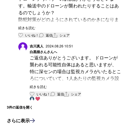
す。輸送中のドローンが襲われたりすることはあ
るのでしょうか？
防犯対策がどのようにされているのかきになりま
す。
続きを読む
いいね！
返信
シェア
吉川真人
2024.08.26 10:51
白黒猫さん
さんへ
ご返信ありがとうございます。 ドローンが
襲われる可能性自体はあると思いますが、
特に深センの場合は監視カメラがいたるとこ
ろについていて、1人あたりの監視カメラ設
置数も中国でナンバーワンなので、襲う選択
続きを読む
肢が生まれないかと思います。
いいね！
返信
シェア
後は実際にドローンデリバリーの本部を訪れ
たことがありますが、一緒にゲームセンター
3
件の返信を開く
のようにリモートコントローラーを使って遠
隔監視もしていらっしゃるので、突発的な事
さらに表示
態になれば人間の操作に切り替えることがで