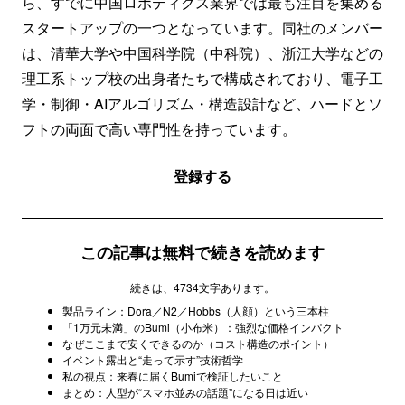
ら、すでに中国ロボティクス業界では最も注目を集める
スタートアップの一つとなっています。同社のメンバー
は、清華大学や中国科学院（中科院）、浙江大学などの
理工系トップ校の出身者たちで構成されており、電子工
学・制御・AIアルゴリズム・構造設計など、ハードとソ
フトの両面で高い専門性を持っています。
登録する
この記事は無料で続きを読めます
続きは、4734文字あります。
製品ライン：Dora／N2／Hobbs（人顔）という三本柱
「1万元未満」のBumi（小布米）：強烈な価格インパクト
なぜここまで安くできるのか（コスト構造のポイント）
イベント露出と“走って示す”技術哲学
私の視点：来春に届くBumiで検証したいこと
まとめ：人型が“スマホ並みの話題”になる日は近い