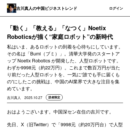
吉川真人の中国ビジネストレンド
登録
ログイン
「動く」「教える」「なつく」Noetix
Roboticsが描く“家庭ロボット”の新時代
私はいま、あるロボットの到着を心待ちにしています。
その名は「Bumi（ブミ）」。清華大学発のスタートア
ップ Noetix Robotics が開発した、人型ロボットです。
わずか9998元（約22万円）。これまで数百万円が当た
り前だった人型ロボットを、一気に“誰でも手に届くも
の”にしたこの挑戦は、中国のAI業界で大きな注目を集
めています。
吉川真人
2025.10.27
読者限定
おはようございます。中国深セン在住の吉川です。
先日、X（旧Twitter）で「9998元（約20万円台）で人型