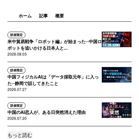
ホーム
記事
概要
読者限定
米中貿易戦争「ロボット編」が始まった─中国ロ
ボットを追いかける日本人と...
2026.08.03
読者限定
中国フィジカルAIは「データ採取元年」に入っ
た─静岡で話してきたこと
2026.07.27
読者限定
中国のAI恋人が、ある日突然消えた理由
2026.07.20
もっと読む
読者限定